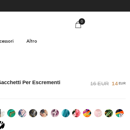
0
cessori
Altro
chetti per Cani
Guida alle taglie
Chi siamo
acchetti Per Escrementi
16 EUR
14
EUR
Contatti