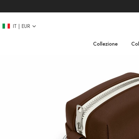
IT
EUR
Collezione
Col
EU
CZ
UK