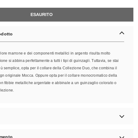
ESAURITO
odotto
ore marrone e dei componenti metallici in argento risulta molto
ne si abbina perfettamente a tutti i tipi di guinzagli. Tuttavia, se stai
ù semplice, opta per il collare della Collezione Duo, che combina il
ign originale Mocca. Oppure opta per il collare monocromatico della
n fibbie metalliche argentate e abbinale a un guinzaglio colorato o
lezione.
amento