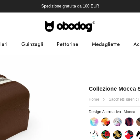
Spedizione gratuita da
100
EUR
lari
Guinzagli
Pettorine
Medagliette
Ac
Sac
Collezione Mocca S
Home
Sacchetti igienici
Design Alternativo:
Mocca