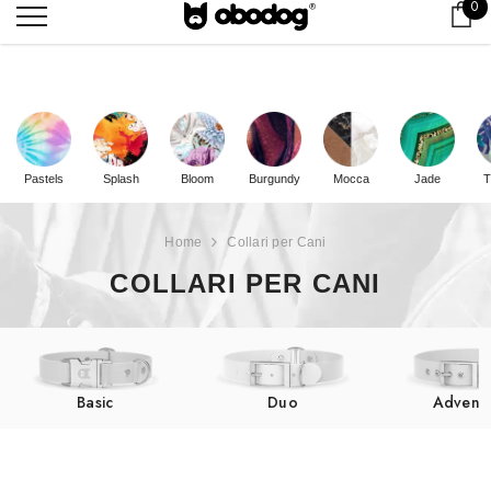
0 
0
Car
Spedizione gratuita da
100
EUR
Pastels
Splash
Bloom
Burgundy
Mocca
Jade
T
Home
Collari per Cani
COLLARI PER CANI
Basic
Duo
Advent